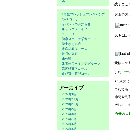
会
残すとこ
沢山の方
1年生フレッシュマンキャンプ
Q&A コーナー
イベントのお知らせ
キャンパスライフ
ニュース
10月1
健康スポーツ栄養コース
学生さんの声
家庭科教職コース
教員の素顔
未分類
受験生の
栄養士ワーキンググループ
臨床検査学コース
まだ
コー
食品安全管理コース
AO入試
アーカイブ
それでも
2024年6月
仲間や先
2023年11月
2023年10月
そして、
2023年9月
自分の大
2023年8月
2023年7月
2023年6月
2023年5月