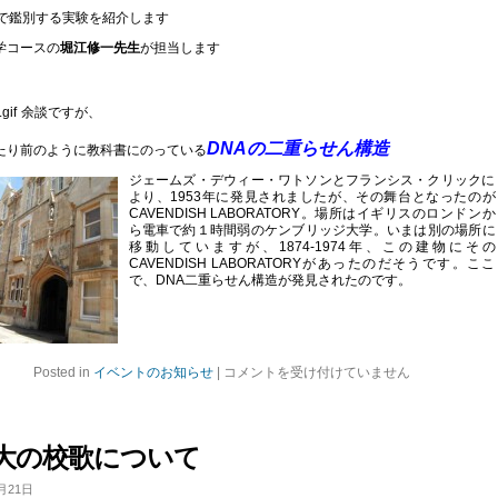
査で鑑別する実験を紹介します
学コースの
堀江修一先生
が担当します
余談ですが、
DNAの二重らせん構造
たり前のように教科書にのっている
ジェームズ・デウィー・ワトソンとフランシス・クリックに
より、1953年に発見されましたが、その舞台となったのが
CAVENDISH LABORATORY。場所はイギリスのロンドンか
ら電車で約１時間弱のケンブリッジ大学。いまは別の場所に
移動していますが、1874-1974年、この建物にその
CAVENDISH LABORATORYがあったのだそうです。ここ
で、DNA二重らせん構造が発見されたのです。
8/28
Posted in
イベントのお知らせ
|
コメントを受け付けていません
は、
オ
ー
プ
大の校歌について
ン
キ
月21日