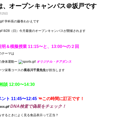
キ
28は、オープンキャンパス＠坂戸です
ャ
ン
月25日
パ
学科長の藤巻わかえです
ス
＠
坂
8/28（日）今月最後のオープンキャンパスが開催されます
戸
は、
次
説明＆模擬授業 11:15〜と、13:00〜の２回
回
10/1
のテーマは
が
最
の身体運動ー
オリジナル・チアダンス
終
回
ーツ栄養コースの
長谷川千里先生
が担当します
で
す
は
相談 12:00〜14:30
ベント 11:45〜12:45
☜この時間に訂正です！
DNA検査で偽装をチェック！
をするときによく見る食品表示って正当？