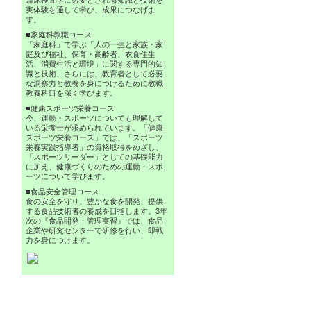
臨床検査学に必要とされる知識と技術を
実体験を通して学び、成果につなげま
す。
■家庭科教職コース
「家庭科」で学ぶ「人の一生と家族・家
庭及び福祉、保育・高齢者、衣食住生
活、消費生活と環境」に関する専門的知
識と技術、さらには、教育者として必要
な洞察力と教養を身につけるために教職
教養科目を深く学びます。
■健康スポーツ栄養コース
今、運動・スポーツについても理解して
いる栄養士が求められています。「健康
スポーツ栄養コース」では、「スポーツ
栄養実践指導者」の資格取得をめざし、
「スポーツリーダー」としての基礎能力
に加え、健康づくりのための運動・スポ
ーツについて学びます。
■食品安全管理コース
食の安全を守り、豊かな食を開発、提供
する食品技術者の養成を目指します。3年
次の『食品開発・管理実習』では、食品
企業や研究センターで研修を行い、即戦
力を身につけます。