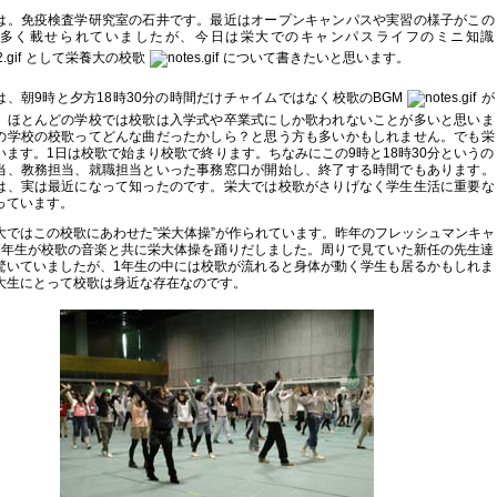
ャ
は。免疫検査学研究室の石井です。最近はオープンキャンパスや実習の様子がこの
ン
多く載せられていましたが、今日は栄大でのキャンパスライフのミニ知識
パ
として栄養大の校歌
について書きたいと思います。
ス
＠
坂
、朝9時と夕方18時30分の時間だけチャイムではなく校歌のBGM
が
戸
。ほとんどの学校では校歌は入学式や卒業式にしか歌われないことが多いと思いま
で
の学校の校歌ってどんな曲だったかしら？と思う方も多いかもしれません。でも栄
います。1日は校歌で始まり校歌で終ります。ちなみにこの9時と18時30分というの
す
当、教務担当、就職担当といった事務窓口が開始し、終了する時間でもあります。
は
は、実は最近になって知ったのです。栄大では校歌がさりげなく学生生活に重要な
っています。
大ではこの校歌にあわせた”栄大体操”が作られています。昨年のフレッシュマンキャ
1年生が校歌の音楽と共に栄大体操を踊りだしました。周りで見ていた新任の先生達
驚いていましたが、1年生の中には校歌が流れると身体が動く学生も居るかもしれま
大生にとって校歌は身近な存在なのです。