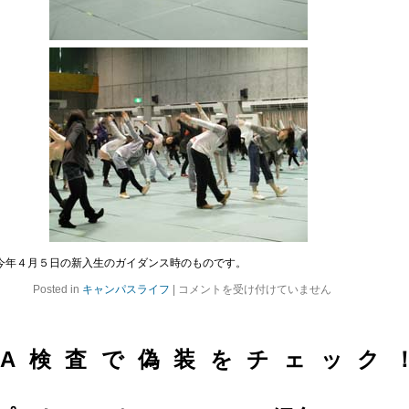
今年４月５日の新入生のガイダンス時のものです。
栄
Posted in
キャンパスライフ
|
コメントを受け付けていません
養
大
の
校
DNA検査で偽装をチェック
歌
に
つ