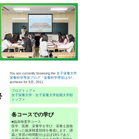
You are currently browsing the
女子栄養大学
栄養科学専攻ブログ「栄養科学専攻は今!」
archives for 8月, 2011.
ブログトップ »
終
女子栄養大学・女子栄養大学短期大学部
トップ »
各コースでの学び
■臨床検査学コース
医学、医療、栄養学を学び、栄養士資格
を持った臨床検査技師を養成します。講
義と実習の時間配分はほぼ1対1であり、