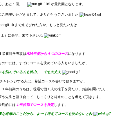
ろ、あと１回。
10/1が最終回となります。
にご来場いただきまして、ありがとうございました
今まで来そびれた方や、もっと見たい方は、
日（土）に是非、来て下さいね
栄養科学専攻は
H24年度から４つのコース
になります
方の中には、すでにコースを決めている人もいましたが、
スを悩んでいる人も沢山
。
でも大丈夫
にチャレンジする人は、希望コースを書いて頂きますが、
、１年前期のうちは、現場で働く人の様子を見たり、お話を聞いたり、
輩や先生と語り合って、じっくりと将来のことを考えて頂きます。
最終的には
１年後期でコースを決定
します。
事な将来のことだから、よ〜く考えてコースを決めないとね