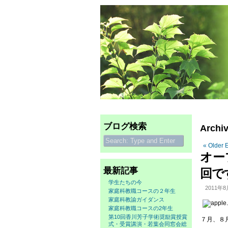
ブログ検索
Archiv
« Older E
オー
最新記事
回で
学生たちの今
2011年8
家庭科教職コースの２年生
家庭科教諭ガイダンス
家庭科教職コースの2年生
第10回香川芳子学術奨励賞授賞
７月、８
式・受賞講演・若葉会同窓会総