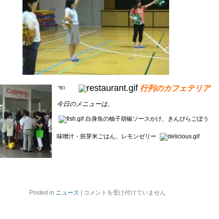
☜
行列のカフェテリア
今日のメニューは、
白身魚の柚子胡椒ソースかけ、きんぴらごぼう
味噌汁・胚芽米ごはん、レモンゼリー
オ
Posted in
ニュース
|
コメントを受け付けていません
ー
プ
ン