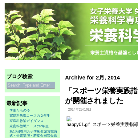
ブログ検索
Archive for 2月, 2014
「スポーツ栄養実践指
が開催されました
最新記事
2014年2月10日
学生たちの今
家庭科教職コースの２年生
家庭科教諭ガイダンス
スポーツ栄養実践指導
家庭科教職コースの2年生
第10回香川芳子学術奨励賞授賞
式・受賞講演・若葉会同窓会総