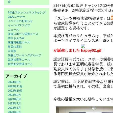
会
2月7日(金)に坂戸キャンパス12
指導者®」資格認定証授与式が行
1年生フレッシュマンキャンプ
Q&A コーナー
「スポーツ栄養実践指導者®」は
イベントのお知らせ
ら健康指導を行うことができる知
キャンパスライフ
が認定する資格です。
ニュース
健康スポーツ栄養コース
本資格養成カリキュラムは、平成2
学生さんの声
ポーツライフサイエンス科目群と
家庭科教職コース
教員の素顔
が誕生しました
未分類
栄養士ワーキンググループ
認定証授与式では、スポーツ栄養
臨床検査学コース
長であります五明紀春副学長、続
食品安全管理コース
副委員長であります林修教授にご
る専門委員会委員が紹介されまし
アーカイブ
認定書は、五明紀春副学長より栄
2024年6月
て最初に授与され、その後、出席
2023年11月
2023年10月
2023年9月
今後の活躍を大いに期待していま
2023年8月
2023年7月
2023年6月
2023年5月