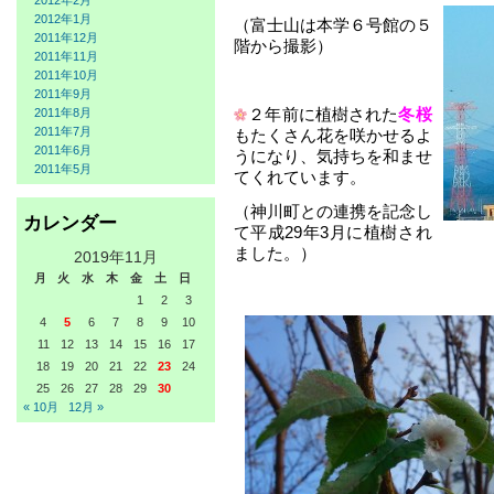
2012年2月
2012年1月
（富士山は本学６号館の５
2011年12月
階から撮影）
2011年11月
2011年10月
2011年9月
２年前に植樹された
冬桜
2011年8月
2011年7月
も
たくさん花を咲かせるよ
2011年6月
うになり、気持ちを和ませ
2011年5月
てくれています。
（神川町との連携を記念し
カレンダー
て平成29年3月に植樹され
ました。）
2019年11月
月
火
水
木
金
土
日
1
2
3
4
5
6
7
8
9
10
11
12
13
14
15
16
17
18
19
20
21
22
23
24
25
26
27
28
29
30
« 10月
12月 »