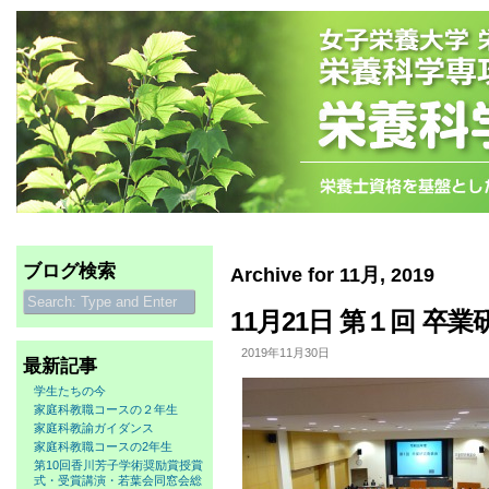
ブログ検索
Archive for 11月, 2019
11月21日 第１回 卒
2019年11月30日
最新記事
学生たちの今
家庭科教職コースの２年生
家庭科教諭ガイダンス
家庭科教職コースの2年生
第10回香川芳子学術奨励賞授賞
式・受賞講演・若葉会同窓会総