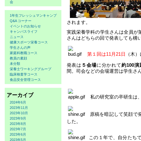
会
1年生フレッシュマンキャンプ
Q&A コーナー
されます。
イベントのお知らせ
実践栄養学科の学生さんは全員が
キャンパスライフ
ニュース
さんはどちらの回で発表しても構
健康スポーツ栄養コース
学生さんの声
家庭科教職コース
第１回は11月21日
（木）
教員の素顔
未分類
発表は
５会場
に分かれて
約100演
栄養士ワーキンググループ
間。司会などの会場運営は学生さ
臨床検査学コース
食品安全管理コース
アーカイブ
私の研究室の卒研生は
2024年6月
2023年11月
2023年10月
原稿を暗記して笑顔で
2023年9月
した。
2023年8月
2023年7月
2023年6月
この１年で、自分たち
2023年5月