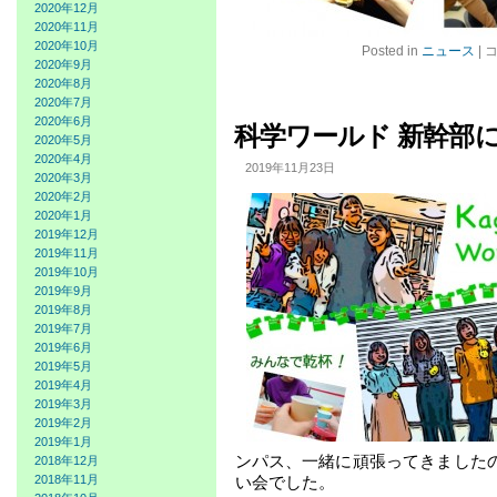
2020年12月
2020年11月
2020年10月
1
Posted in
ニュース
|
月
2020年9月
2
2020年8月
日
2020年7月
第
2020年6月
科学ワールド 新幹部
１
2020年5月
回
2020年4月
2019年11月23日
卒
2020年3月
業
2020年2月
研
2020年1月
究
2019年12月
発
2019年11月
表
2019年10月
会
2019年9月
は
2019年8月
2019年7月
2019年6月
2019年5月
2019年4月
2019年3月
2019年2月
2019年1月
ンパス、一緒に頑張ってきました
2018年12月
い会でした。
2018年11月