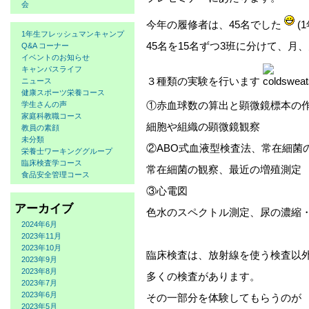
会
今年の履修者は、45名でした
(
1年生フレッシュマンキャンプ
45名を15名ずつ3班に分けて、月、火の
Q&A コーナー
イベントのお知らせ
キャンパスライフ
３種類の実験を行います
ニュース
健康スポーツ栄養コース
①赤血球数の算出と顕微鏡標本の
学生さんの声
家庭科教職コース
細胞や組織の顕微鏡観察
教員の素顔
未分類
②ABO式血液型検査法、常在細菌
栄養士ワーキンググループ
臨床検査学コース
常在細菌の観察、最近の増殖測定
食品安全管理コース
③心電図
アーカイブ
色水のスペクトル測定、尿の濃縮
2024年6月
2023年11月
2023年10月
臨床検査は、放射線を使う検査以
2023年9月
2023年8月
多くの検査があります。
2023年7月
2023年6月
その一部分を体験してもらうのが
2023年5月