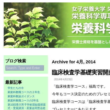
ブログ検索
Archive for 4月, 2014
臨床検査学基礎実習開
2014年4月23日
最新記事
「臨床検査学コース」福島です。
学生たちの今
家庭科教職コースの２年生
今年もコース決定のためのプレセ
家庭科教諭ガイダンス
家庭科教職コースの2年生
臨床検査学コースは「臨床検査学
第10回香川芳子学術奨励賞授賞
式・受賞講演・若葉会同窓会総
プレセミナーにあたります。