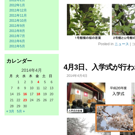
2012年2月
2012年1月
2011年12月
2011年11月
2011年10月
2011年9月
2011年8月
2011年7月
2011年6月
新
Posted in
ニュース
|
2011年5月
学
期
の
カレンダー
授
4月3日、入学式が行
業
2014年4月
ス
2014年4月4日
月
火
水
木
金
土
日
タ
1
2
3
4
5
6
ー
7
8
9
10
11
12
13
ト
14
15
16
17
18
19
20
で
す
21
22
23
24
25
26
27
は
28
29
30
« 3月
5月 »