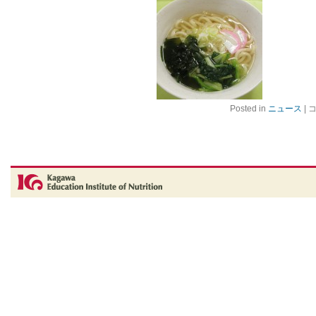
4
Posted in
ニュース
|
月
3
日
入
学
式
が
行
わ
れ
ま
し
た
は