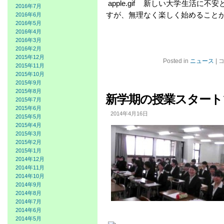
新しい大学生活に不安
2016年7月
すが、無理なく楽しく始めること
2016年6月
2016年5月
2016年4月
2016年3月
2016年2月
2015年12月
フ
Posted in
ニュース
|
2015年11月
レ
2015年10月
ッ
2015年9月
シ
2015年8月
ュ
新学期の授業スタート
2015年7月
マ
2015年6月
ン
2014年4月16日
2015年5月
プ
2015年4月
ロ
2015年3月
グ
2015年2月
ラ
2015年1月
ム
2014年12月
進
2014年11月
行
2014年10月
中
2014年9月
は
2014年8月
2014年7月
2014年6月
2014年5月