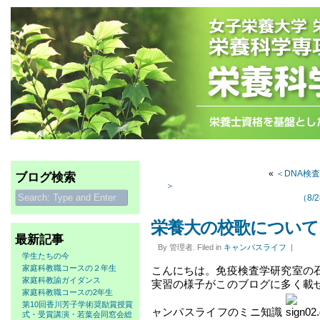
«
＜DNA検
ブログ検索
＞ オープ
（8/
栄養大の校歌について
最新記事
By 管理者. Filed in
キャンパスライフ
|
学生たちの今
家庭科教職コースの２年生
こんにちは。免疫検査学研究室の
家庭科教諭ガイダンス
実習の様子がこのブログに多く載
家庭科教職コースの2年生
第10回香川芳子学術奨励賞授賞
ャンパスライフのミニ知識
式・受賞講演・若葉会同窓会総