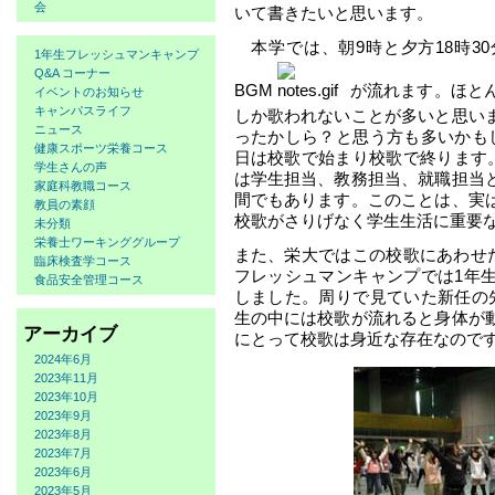
会
いて書きたいと思います。
本学では、朝9時と夕方18時3
1年生フレッシュマンキャンプ
Q&A コーナー
BGM
が流れます。ほと
イベントのお知らせ
キャンパスライフ
しか歌われないことが多いと思い
ニュース
ったかしら？と思う方も多いかも
健康スポーツ栄養コース
日は校歌で始まり校歌で終ります。
学生さんの声
は学生担当、教務担当、就職担当
家庭科教職コース
間でもあります。このことは、実
教員の素顔
校歌がさりげなく学生生活に重要
未分類
栄養士ワーキンググループ
また、栄大ではこの校歌にあわせた
臨床検査学コース
フレッシュマンキャンプでは1年
食品安全管理コース
しました。周りで見ていた新任の
生の中には校歌が流れると身体が
アーカイブ
にとって校歌は身近な存在なので
2024年6月
2023年11月
2023年10月
2023年9月
2023年8月
2023年7月
2023年6月
2023年5月