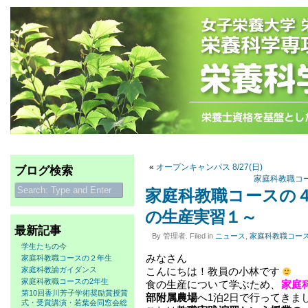
«
オープンキャンパス 8/27(日)
ブログ検索
家庭科教職コ
家庭科教職コースの
の生産実習１～
最新記事
By 管理者. Filed in
ニュース
,
家庭科教職コー
学生たちの今
みなさん
家庭科教職コースの２年生
家庭科教諭ガイダンス
こんにちは！教員の小林です
家庭科教職コースの2年生
食の生産について学ぶため、
家庭
第10回香川芳子学術奨励賞授賞
部附属農場
へ1泊2日で行ってきま
式・受賞講演・若葉会同窓会総