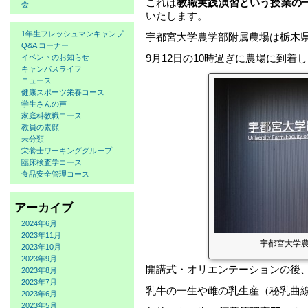
これは
教職実践演習という授業の
会
いたします。
1年生フレッシュマンキャンプ
宇都宮大学農学部附属農場は栃木
Q&A コーナー
9月12日の10時過ぎに農場に到着
イベントのお知らせ
キャンパスライフ
ニュース
健康スポーツ栄養コース
学生さんの声
家庭科教職コース
教員の素顔
未分類
栄養士ワーキンググループ
臨床検査学コース
食品安全管理コース
アーカイブ
2024年6月
2023年11月
宇都宮大学
2023年10月
2023年9月
開講式・オリエンテーションの後
2023年8月
2023年7月
乳牛の一生や雌の乳生産（秘乳曲
2023年6月
2023年5月