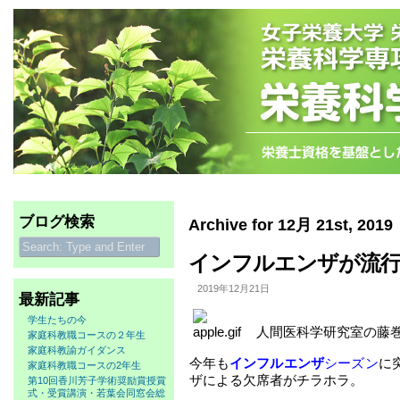
ブログ検索
Archive for 12月 21st, 2019
インフルエンザが流
2019年12月21日
最新記事
学生たちの今
人間医科学研究室の藤
家庭科教職コースの２年生
家庭科教諭ガイダンス
今年も
インフルエンザ
シーズン
に
家庭科教職コースの2年生
ザによる欠席者がチラホラ。
第10回香川芳子学術奨励賞授賞
式・受賞講演・若葉会同窓会総