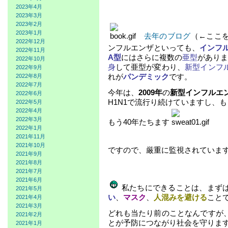
2023年4月
2023年3月
2023年2月
2023年1月
去年のブログ
（←ここ
2022年12月
ンフルエンザといっても、
インフ
2022年11月
A型
にはさらに
複数の
亜型
がありま
2022年10月
身
して亜型が変わり、
新型インフ
2022年9月
れが
パンデミック
です。
2022年8月
2022年7月
今年は、
2009年
の
新型インフルエ
2022年6月
H1N1で流行り続けていますし、も
2022年5月
2022年4月
2022年3月
もう40年たちます
2022年1月
2021年11月
2021年10月
ですので、厳重に監視されていま
2021年9月
2021年8月
2021年7月
2021年6月
私たちにできることは、まず
2021年5月
い
、
マスク
、
人混みを避ける
こと
2021年4月
2021年3月
どれも当たり前のことなんですが
2021年2月
とが予防につながり社会を守りま
2021年1月