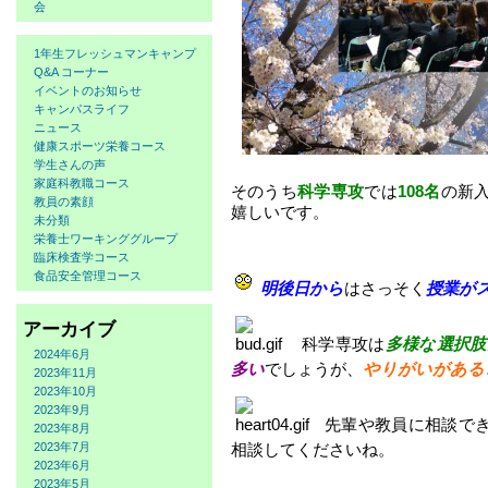
会
1年生フレッシュマンキャンプ
Q&A コーナー
イベントのお知らせ
キャンパスライフ
ニュース
健康スポーツ栄養コース
学生さんの声
家庭科教職コース
そのうち
科学専攻
では
108名
の新
教員の素顔
嬉しいです。
未分類
栄養士ワーキンググループ
臨床検査学コース
食品安全管理コース
明後日から
はさっそく
授業が
アーカイブ
科学専攻は
多様な選択肢
2024年6月
多い
でしょうが、
やりがいがある
2023年11月
2023年10月
2023年9月
先輩や教員に相談で
2023年8月
相談してくださいね。
2023年7月
2023年6月
2023年5月