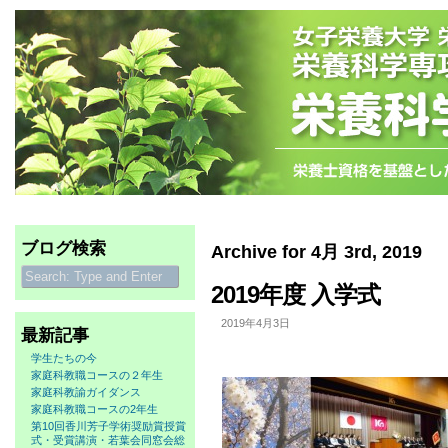
ブログ検索
Archive for 4月 3rd, 2019
2019年度 入学式
2019年4月3日
最新記事
学生たちの今
家庭科教職コースの２年生
家庭科教諭ガイダンス
家庭科教職コースの2年生
第10回香川芳子学術奨励賞授賞
式・受賞講演・若葉会同窓会総