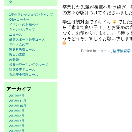
会
卒業した先輩が後輩へ引き継ぎ、
の方々が駆けつけてくださいまし
1年生フレッシュマンキャンプ
Q&A コーナー
学生は初対面でドキドキ
でした
イベントのお知らせ
ら『素直で良い子！』とお褒めの
キャンパスライフ
なく、お預かりします。』『待っ
ニュース
うそどうぞ、宜しくお願い致しま
健康スポーツ栄養コース
学生さんの声
家庭科教職コース
Posted in
ニュース
,
臨床検査学
教員の素顔
未分類
栄養士ワーキンググループ
臨床検査学コース
食品安全管理コース
アーカイブ
2024年6月
2023年11月
2023年10月
2023年9月
2023年8月
2023年7月
2023年6月
2023年5月