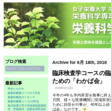
ブログ検索
Archive for 6月 18th, 2018
臨床検査学コースの臨
ための「わかば会」
最新記事
2018年6月18日
学生たちの今
家庭科教職コースの２年生
今年の4年も学内実習を無事に終え
家庭科教諭ガイダンス
月間、様々な医療機関に現場実
家庭科教職コースの2年生
ために顔見せ行事が、40年以上続
第10回香川芳子学術奨励賞授賞
ば会』なのです。
式・受賞講演・若葉会同窓会総