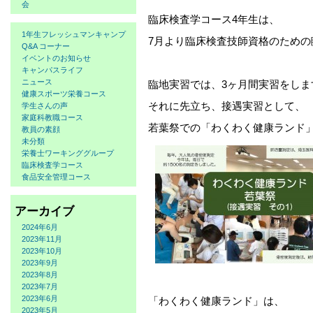
会
臨床検査学コース4年生は、
1年生フレッシュマンキャンプ
7月より臨床検査技師資格のための
Q&A コーナー
イベントのお知らせ
キャンパスライフ
ニュース
臨地実習では、3ヶ月間実習をしま
健康スポーツ栄養コース
それに先立ち、接遇実習として、
学生さんの声
家庭科教職コース
若葉祭での「わくわく健康ランド
教員の素顔
未分類
栄養士ワーキンググループ
臨床検査学コース
食品安全管理コース
アーカイブ
2024年6月
2023年11月
2023年10月
2023年9月
2023年8月
2023年7月
2023年6月
「わくわく健康ランド」は、
2023年5月