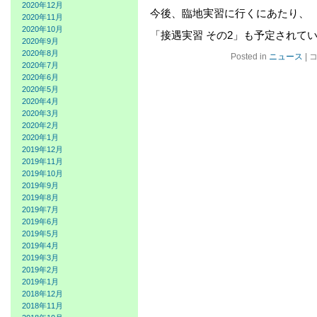
2020年12月
今後、臨地実習に行くにあたり、
2020年11月
2020年10月
「接遇実習 その2」も予定されて
2020年9月
2020年8月
臨
Posted in
ニュース
|
2020年7月
床
2020年6月
検
2020年5月
査
2020年4月
学
2020年3月
コ
2020年2月
ー
2020年1月
ス
2019年12月
接
2019年11月
遇
2019年10月
実
2019年9月
習
2019年8月
そ
2019年7月
の
2019年6月
1
は
2019年5月
2019年4月
2019年3月
2019年2月
2019年1月
2018年12月
2018年11月