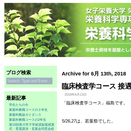
ブログ検索
Archive for 6月 13th, 2018
臨床検査学コース 接遇
2018年6月13日
最新記事
「臨床検査学コース」福島です。
学生たちの今
家庭科教職コースの２年生
家庭科教諭ガイダンス
家庭科教職コースの2年生
5/26,27は、若葉祭でした。
第10回香川芳子学術奨励賞授賞
式・受賞講演・若葉会同窓会総