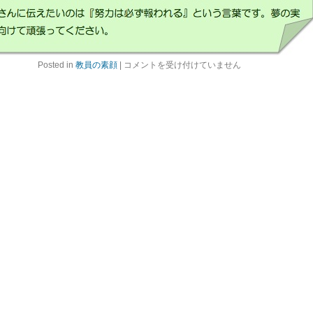
努
Posted in
教員の素顔
|
コメントを受け付けていません
力
は
必
ず
報
わ
れ
る
は