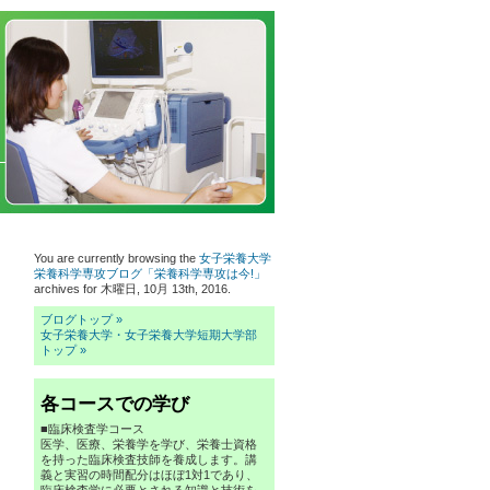
You are currently browsing the
女子栄養大学
栄養科学専攻ブログ「栄養科学専攻は今!」
archives for 木曜日, 10月 13th, 2016.
ブログトップ »
女子栄養大学・女子栄養大学短期大学部
トップ »
各コースでの学び
■臨床検査学コース
医学、医療、栄養学を学び、栄養士資格
を持った臨床検査技師を養成します。講
義と実習の時間配分はほぼ1対1であり、