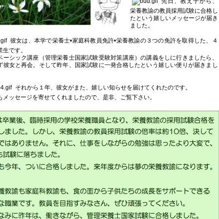
先日、教え子から、
栄養教諭の教員採用試験に合格し
たという嬉しいメッセージが届き
ました。
彼女は、本学で栄養士•家庭科教員免許•栄養教諭の３つの免許を取得した、４
業生です。
ベーシック講座（管理栄養士国家試験受験対策講座）の講義をしに行きましたら、
ず彼女と再会。そして昨年、国家試験に一発合格したという嬉しい便りが届きまし
それから１年、彼女がまた、嬉しい知らせを届けてくれたのです。
もメッセージを寄せてくれましたので、是非、ご覧下さい。