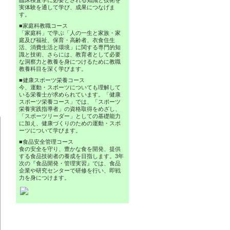
臨床検査学に必要とされる知識と技術を
実体験を通して学び、成果につなげま
す。
■家庭科教職コース
「家庭科」で学ぶ「人の一生と家族・家
庭及び福祉、保育・高齢者、衣食住生
活、消費生活と環境」に関する専門的知
識と技術、さらには、教育者として必要
な洞察力と教養を身につけるために教職
教養科目を深く学びます。
■健康スポーツ栄養コース
今、運動・スポーツについても理解して
いる栄養士が求められています。「健康
スポーツ栄養コース」では、「スポーツ
栄養実践指導者」の資格取得をめざし、
「スポーツリーダー」としての基礎能力
に加え、健康づくりのための運動・スポ
ーツについて学びます。
■食品安全管理コース
食の安全を守り、豊かな食を開発、提供
する食品技術者の養成を目指します。3年
次の『食品開発・管理実習』では、食品
企業や研究センターで研修を行い、即戦
力を身につけます。