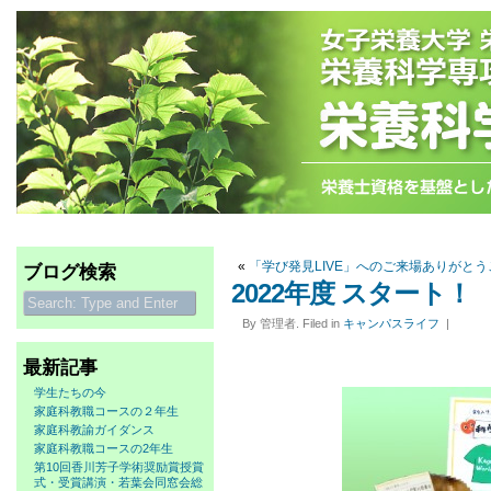
«
「学び発見LIVE」へのご来場ありがと
ブログ検索
2022年度 スタート！
By 管理者. Filed in
キャンパスライフ
|
最新記事
学生たちの今
家庭科教職コースの２年生
家庭科教諭ガイダンス
家庭科教職コースの2年生
第10回香川芳子学術奨励賞授賞
式・受賞講演・若葉会同窓会総