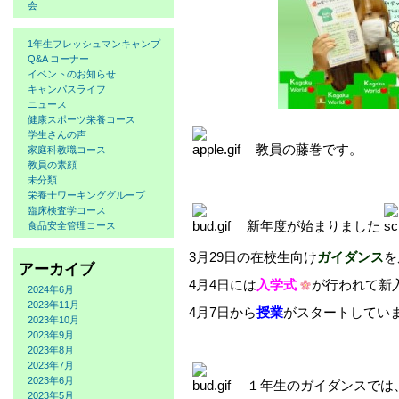
会
1年生フレッシュマンキャンプ
Q&A コーナー
イベントのお知らせ
キャンパスライフ
ニュース
健康スポーツ栄養コース
学生さんの声
教員の藤巻です。
家庭科教職コース
教員の素顔
未分類
栄養士ワーキンググループ
臨床検査学コース
新年度が始まりました
食品安全管理コース
3月29日の在校生向け
ガイダンス
を
アーカイブ
4月4日には
入学式
が行われて新
2024年6月
2023年11月
4月7日から
授業
がスタートしてい
2023年10月
2023年9月
2023年8月
2023年7月
2023年6月
１年生のガイダンスでは
2023年5月