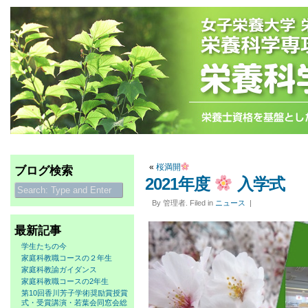
«
桜満開
ブログ検索
2021年度
入学式
By 管理者. Filed in
ニュース
|
最新記事
学生たちの今
家庭科教職コースの２年生
家庭科教諭ガイダンス
家庭科教職コースの2年生
第10回香川芳子学術奨励賞授賞
式・受賞講演・若葉会同窓会総