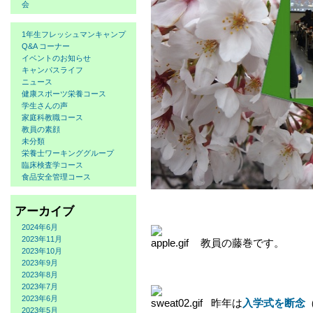
会
1年生フレッシュマンキャンプ
Q&A コーナー
イベントのお知らせ
キャンパスライフ
ニュース
健康スポーツ栄養コース
学生さんの声
家庭科教職コース
教員の素顔
未分類
栄養士ワーキンググループ
臨床検査学コース
食品安全管理コース
アーカイブ
2024年6月
2023年11月
教員の藤巻です。
2023年10月
2023年9月
2023年8月
2023年7月
2023年6月
昨年は
入学式を断念
2023年5月