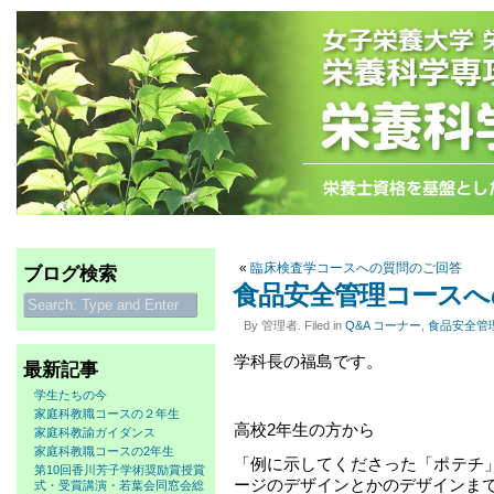
«
臨床検査学コースへの質問のご回答
ブログ検索
食品安全管理コースへ
By 管理者. Filed in
Q&A コーナー
,
食品安全管
学科長の福島です。
最新記事
学生たちの今
家庭科教職コースの２年生
高校2年生の方から
家庭科教諭ガイダンス
家庭科教職コースの2年生
「例に示してくださった「ポテチ
第10回香川芳子学術奨励賞授賞
ージのデザインとかのデザインま
式・受賞講演・若葉会同窓会総