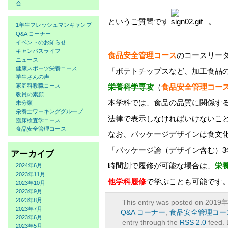
会
というご質問です
。
1年生フレッシュマンキャンプ
Q&A コーナー
イベントのお知らせ
キャンパスライフ
食品安全管理コース
のコースリー
ニュース
健康スポーツ栄養コース
「ポテトチップスなど、加工食品
学生さんの声
家庭科教職コース
栄養科学専攻
（
食品安全管理コー
教員の素顔
本学科では、食品の品質に関係す
未分類
栄養士ワーキンググループ
法律で表示しなければいけないこ
臨床検査学コース
食品安全管理コース
なお、パッケージデザインは食文
「パッケージ論（デザイン含む）3
アーカイブ
時間割で履修が可能な場合は、
栄
2024年6月
2023年11月
他学科履修
で学ぶことも可能です
2023年10月
2023年9月
2023年8月
This entry was posted on 2019年
2023年7月
Q&A コーナー
,
食品安全管理コー
2023年6月
entry through the
RSS 2.0
feed. 
2023年5月