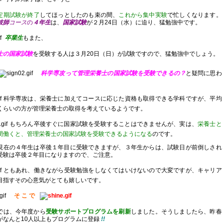
定期試験が終了
してほっとしたのも束の間、
これから集中実験
で忙しくなります。
技師
コース
の
４年生
は、
国家試験
が２月24日（水）に迫り、猛勉強中です。
卒業生
もまた、
士の国家試験
を受験する人は３月20日（日）が試験ですので、猛勉強中でしょう。
科学専攻って管理栄養士の国家試験を受験できるの？
と疑問に思わ
科学専攻は、栄養士に加えてコースに応じた資格も取得できる学科ですが、平均
くらいの方が管理栄養士の取得を考えているようです。
もちろん卒後すぐに国家試験を受験することはできませんが、実は、
栄養士と
間働くと、管理栄養士の国家試験を受験できるようになる
のです。
現在の４年生は卒後１年目に受験できますが、３年生からは、試験日が前倒しされ
受験は卒後２年目になりますので、ご注意。
ともあれ、働きながら受験勉強をしなくてはいけないので大変ですが、キャリア
目指すその心意気がとても嬉しいです。
そ こ で
では、今年度から
受験サポートプログラムを刷新
しました。そうしましたら、昨春
がなんと10人以上もプログラムに登録
!!