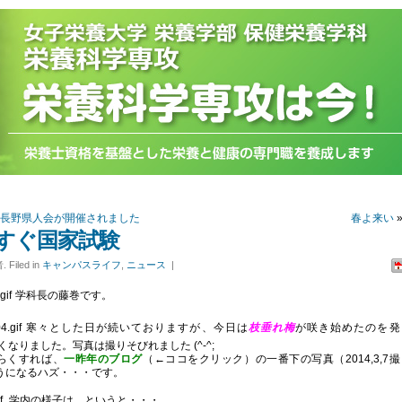
 長野県人会が開催されました
春よ来い
すぐ国家試験
 Filed in
キャンパスライフ
,
ニュース
|
学科長の藤巻です。
寒々とした日が続いておりますが、今日は
枝垂れ梅
が咲き始めたのを発
くなりました。写真は撮りそびれました (^-^;
らくすれば、
一昨年のブログ
（←ココをクリック）の一番下の写真（2014,3,7撮
うになるハズ・・・です。
学内の様子は、というと・・・