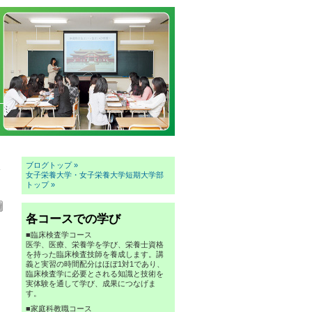
ブログトップ »
»
女子栄養大学・女子栄養大学短期大学部
トップ »
各コースでの学び
■臨床検査学コース
医学、医療、栄養学を学び、栄養士資格
を持った臨床検査技師を養成します。講
義と実習の時間配分はほぼ1対1であり、
臨床検査学に必要とされる知識と技術を
実体験を通して学び、成果につなげま
す。
■家庭科教職コース