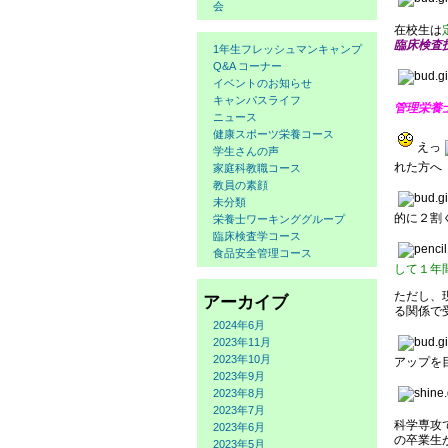
会
在校生は
臨床検査
1年生フレッシュマンキャンプ
Q&A コーナー
イベントのお知らせ
キャンパスライフ
管理栄養
ニュース
健康スポーツ栄養コース
えっ
学生さんの声
れた方へ
家庭科教職コース
教員の素顔
未分類
的に２割
栄養士ワーキンググループ
臨床検査学コース
食品安全管理コース
して１年
ただし、
アーカイブ
る関係で
2024年6月
2023年11月
2023年10月
アップを
2023年9月
2023年8月
2023年7月
科学専攻
2023年6月
の卒業生
2023年5月