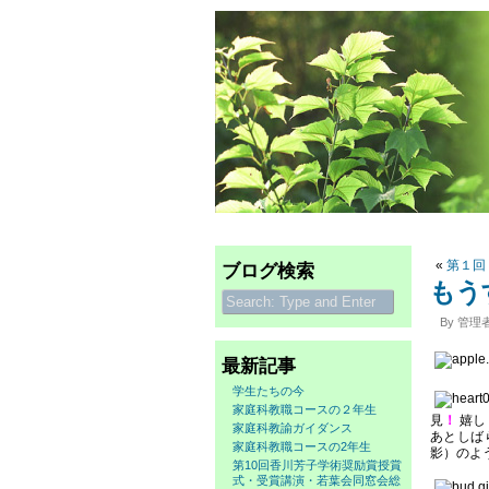
«
第１回
ブログ検索
もう
By 管理者.
最新記事
学生たちの今
家庭科教職コースの２年生
見
！
嬉し
家庭科教諭ガイダンス
あとしば
家庭科教職コースの2年生
影）のよ
第10回香川芳子学術奨励賞授賞
式・受賞講演・若葉会同窓会総