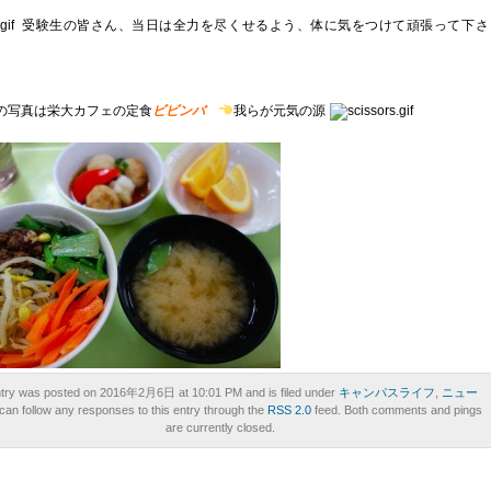
受験生の皆さん、当日は全力を尽くせるよう、体に気をつけて頑張って下さ
写真は栄大カフェの定食
ビビンバ
我らが元気の源
ntry was posted on 2016年2月6日 at 10:01 PM and is filed under
キャンパスライフ
,
ニュー
 can follow any responses to this entry through the
RSS 2.0
feed. Both comments and pings
are currently closed.