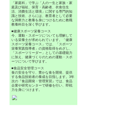
「家庭科」で学ぶ「人の一生と家族・家
庭及び福祉、保育・高齢者、衣食住生
活、消費生活と環境」に関する専門的知
識と技術、さらには、教育者として必要
な洞察力と教養を身につけるために教職
教養科目を深く学びます。
■健康スポーツ栄養コース
今、運動・スポーツについても理解して
いる栄養士が求められています。「健康
スポーツ栄養コース」では、「スポーツ
栄養実践指導者」の資格取得をめざし、
「スポーツリーダー」としての基礎能力
に加え、健康づくりのための運動・スポ
ーツについて学びます。
■食品安全管理コース
食の安全を守り、豊かな食を開発、提供
する食品技術者の養成を目指します。3年
次の『食品開発・管理実習』では、食品
企業や研究センターで研修を行い、即戦
力を身につけます。