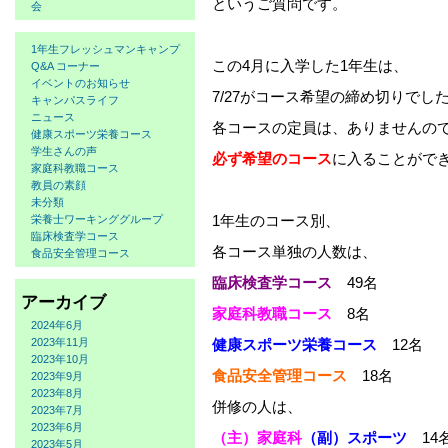
というご質問です。
会
1年生フレッシュマンキャンプ
この4月に入学した1年生は、
Q&A コーナー
イベントのお知らせ
7/27がコース希望の締め切りでし
キャンパスライフ
ニュース
各コースの定員は、ありませんの
健康スポーツ栄養コース
学生さんの声
必ず希望のコース
に入ることがで
家庭科教職コース
教員の素顔
未分類
1年生のコース別、
栄養士ワーキンググループ
臨床検査学コース
各コース単独の人数は、
食品安全管理コース
臨床検査学コース
49名
アーカイブ
家庭科教職コース
8名
2024年6月
2023年11月
健康スポーツ栄養コース
12名
2023年10月
食品安全管理コース
18名
2023年9月
2023年8月
併修の人は、
2023年7月
2023年6月
（主）家庭科
（副）スポーツ
14
2023年5月