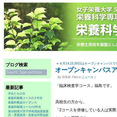
«
８月14,15,30日はオープンキャンパスで
ブログ検索
オープンキャンパスア
By 管理者. Filed in
ニュース
|
「臨床検査学コース」福島です。
最新記事
学生たちの今
家庭科教職コースの２年生
高校生の方から、
家庭科教諭ガイダンス
家庭科教職コースの2年生
「2コースを併修している人は実際
第10回香川芳子学術奨励賞授賞
式・受賞講演・若葉会同窓会総