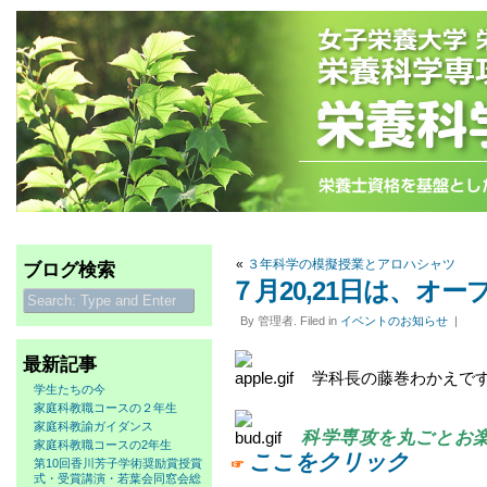
«
３年科学の模擬授業とアロハシャツ
ブログ検索
７月20,21日は、オ
By 管理者. Filed in
イベントのお知らせ
|
最新記事
学科長の藤巻わかえで
学生たちの今
家庭科教職コースの２年生
家庭科教諭ガイダンス
科学専攻を丸ごとお
家庭科教職コースの2年生
ここをクリック
第10回香川芳子学術奨励賞授賞
☞
式・受賞講演・若葉会同窓会総