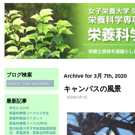
ブログ検索
Archive for 3月 7th, 2020
キャンパスの風景
2020年3月7日
最新記事
学生たちの今
家庭科教職コースの２年生
家庭科教諭ガイダンス
家庭科教職コースの2年生
第10回香川芳子学術奨励賞授賞
式・受賞講演・若葉会同窓会総