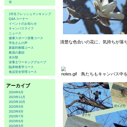
会
1年生フレッシュマンキャンプ
Q&A コーナー
イベントのお知らせ
キャンパスライフ
ニュース
健康スポーツ栄養コース
清楚な色合いの花に、気持ちが落
学生さんの声
家庭科教職コース
教員の素顔
未分類
栄養士ワーキンググループ
臨床検査学コース
食品安全管理コース
鳥たちもキャンパス中
アーカイブ
2024年6月
2023年11月
2023年10月
2023年9月
2023年8月
2023年7月
2023年6月
2023年5月