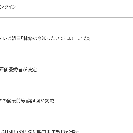
ンクイン
、テレビ朝日「林修の今知りたいでしょ！」に出演
評価優秀者が決定
本の食最前線』第4回が掲載
Y GUMI）」の開発に柴田圭子教授が協力