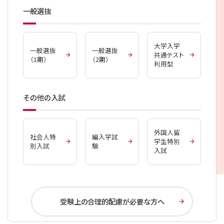
一般選抜
大学入学
一般選抜
一般選抜
共通テスト
（1期）
（2期）
利用型
その他の入試
外国人留
社会人特
編入学試
学生特別
別入試
験
入試
受験上の合理的配慮が必要な方へ