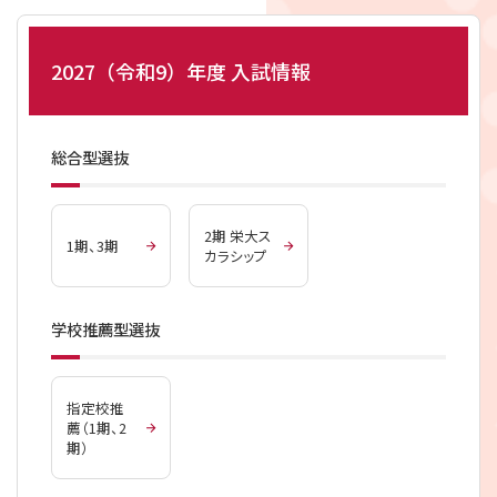
2027（令和9）年度
入試情報
総合型選抜
2期 栄大ス
1期、3期
カラシップ
学校推薦型選抜
指定校推
薦（1期、2
期）