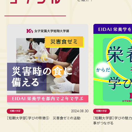
01
2024.08.30
短期大学部
短期大学部
［短期大学部］学びの特徴⑤ 災害食ゼミの活動
［短期大学部］学びの魅力
事がつながる