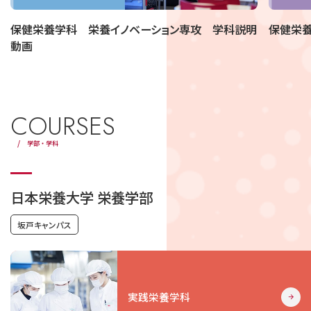
保健栄養学科 栄養イノベーション専攻 学科説明
保健栄
動画
COURSES
学部・学科
日本栄養大学 栄養学部
坂戸キャンパス
実践栄養学科