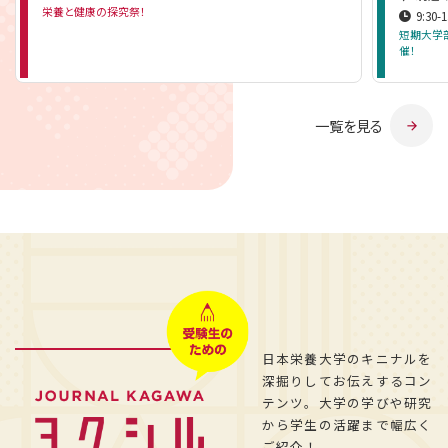
栄養と健康の探究祭！
9:30-1
短期大学
催！
一覧を見る
日本栄養大学のキニナルを
深掘りしてお伝えするコン
テンツ。大学の学びや研究
から学生の活躍まで幅広く
ご紹介！