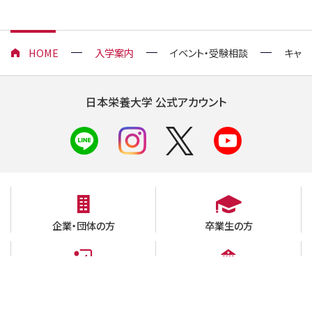
HOME
入学案内
イベント・受験相談
キャン
日本栄養大学 公式アカウント
企業・団体の方
卒業生の方
高校教員の方
在学生の方