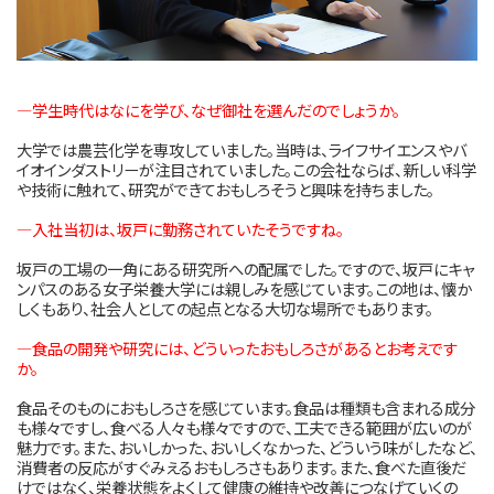
―学生時代はなにを学び、なぜ御社を選んだのでしょうか。
大学では農芸化学を専攻していました。当時は、ライフサイエンスやバ
イオインダストリーが注目されていました。この会社ならば、新しい科学
や技術に触れて、研究ができておもしろそうと興味を持ちました。
―入社当初は、坂戸に勤務されていたそうですね。
坂戸の工場の一角にある研究所への配属でした。ですので、坂戸にキャ
ンパスのある女子栄養大学には親しみを感じています。この地は、懐か
しくもあり、社会人としての起点となる大切な場所でもあります。
―食品の開発や研究には、どういったおもしろさがあるとお考えです
か。
食品そのものにおもしろさを感じています。食品は種類も含まれる成分
も様々ですし、食べる人々も様々ですので、工夫できる範囲が広いのが
魅力です。また、おいしかった、おいしくなかった、どういう味がしたなど、
消費者の反応がすぐみえるおもしろさもあります。また、食べた直後だ
けではなく、栄養状態をよくして健康の維持や改善につなげていくの