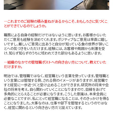
―これまでのご経験の積み重ねがあるからこそ、おもしろさに気づくこ
とができているのでしょうか。
職務による自身の経験だけではないように思います。お客様からいた
だくご意見も経験を深めてくれます。ポジティブなご意見は率直に嬉し
いですし、厳しいご意見に出あうと自分が知っている食の世界が狭いこ
とへの気づきをいただけます。経験には，お客様や周囲から刺激を受
け、知らず知らずのうちに培われてきた部分もあるように思います。
―組織のなかでの管理職ポストへの向き合い方について、教えていた
だけますか。
明治では、管理職ではなく、経営職という言葉を使っています。管理職と
いう言葉には管理する側、される側のイメージがありますが、経営職で
すと経営に一歩近づくと受け止めることができます。研究所の将来や会
社の将来を考え、自ら関わっていくことになりますので、目線をあげて
多角的にとらえることが必要になります。こうした意識は、本来全員に
必要なことですが、私にとって経営職になることは、そのきっかけを得る
ことになりました。大事なのは、仕事や部下を管理するというのではな
く、経営に関わるという向き合い方だと捉えています。