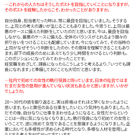
―これからの人たちはそうしたポストを目指していくことになりますが、
そのポストを経験したからこそ、わかったことがありますか。
自分自身、担当者だった時は、常に最良を目指していました。そうする
と、上司との考えの違いが生じることもありました。今思うと、上司は最
悪のケースに備えた判断をしていたのだと思います。今は、最良を目指
しながら、最悪のケースに備える、全体のバランスがとれるよう個々の
折り合いをつけることにも配慮しています。今になってみて、その当時の
上司がなぜそういう判断をしたのか、その意味を理解できることもあり
ます。部下の成長のためにあえてもう少し時間をかけるという判断も、
このポジションになってみてわかったことです。
経営職をめざして、課長になったらこうしようと考えるより、「いつでも課
長になれます」と準備しておくことも大切だと思います。
―社内で初めての女性の執行役員と伺っています。日本の社会ではま
だまだ女性の登用が進んでいない状況もあるかと思いますが、いかが
でしょうか。
20～30代の頃を振り返ると、実は昇格はそれほど早くなかったように
思います。もっと責任のある仕事をしたいという気持ちもありました。た
だその後、自分なりに仕事をまわせるようになると、女性だからという
ことは一向に気にならなくなりました。執行役員になり初めての女性と
いうことで、逆に改めて女性であることを意識するようになりました。企
業においても多様性が求められる時代となり、多様な人材を登用しよ
うとする考え方が広がってきています。