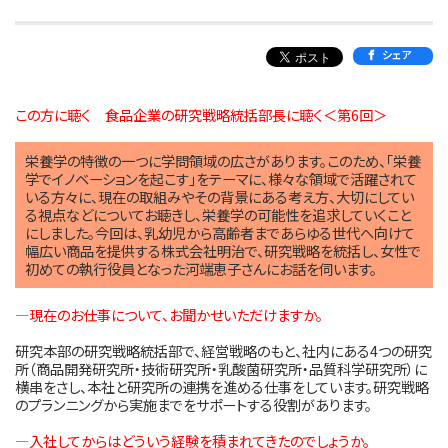
シェア
この方に聴く 食品企業の研究戦略統括部長に聴く＜第6回＞
栄養学の特徴の一つに学問領域の広さがあります。このため、「栄養
学でイノベーションを起こす」をテーマに、様々な領域で活躍されて
いる方々に、現在の取組みやその背景にある考え方、大切にしてい
る視点などについてお聴きし、栄養学の可能性を追求していくこと
にしました。今回は、乳幼児から高齢者まであらゆる世代へ向けて
幅広い商品を提供する株式会社明治で、研究戦略を統括し、女性で
初めての執行役員となった河端恵子さんにお話を伺います。
―現在のお仕事について、お聞かせいただけますか。
研究本部の研究戦略統括部で、経営戦略のもと、社内にある4つの研究
所（商品開発研究所・技術研究所・乳酸菌研究所・品質科学研究所）に
横串をさし、本社と研究所の連携を進める仕事をしています。研究戦略
のプランニングから実施までをサポートする役割があります。
―入社してからはどういう経験を積まれてきたのでしょうか。