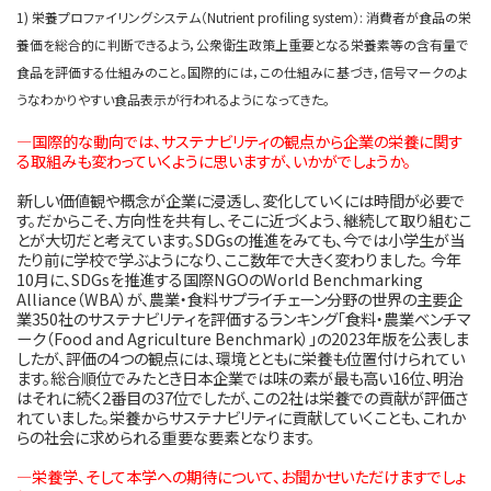
1) 栄養プロファイリングシステム（Nutrient profiling system）: 消費者が食品の栄
養価を総合的に判断できるよう，公衆衛生政策上重要となる栄養素等の含有量で
食品を評価する仕組みのこと。国際的には，この仕組みに基づき，信号マークのよ
うなわかりやすい食品表示が行われるようになってきた。
―国際的な動向では、サステナビリティの観点から企業の栄養に関す
る取組みも変わっていくように思いますが、いかがでしょうか。
新しい価値観や概念が企業に浸透し、変化していくには時間が必要で
す。だからこそ、方向性を共有し、そこに近づくよう、継続して取り組むこ
とが大切だと考えています。SDGsの推進をみても、今では小学生が当
たり前に学校で学ぶようになり、ここ数年で大きく変わりました。 今年
10月に、SDGsを推進する国際NGOのWorld Benchmarking
Alliance（WBA）が、農業・食料サプライチェーン分野の世界の主要企
業350社のサステナビリティを評価するランキング「食料・農業ベンチマ
ーク（Food and Agriculture Benchmark）」の2023年版を公表しま
したが、評価の4つの観点には、環境とともに栄養も位置付けられてい
ます。総合順位でみたとき日本企業では味の素が最も高い16位、明治
はそれに続く2番目の37位でしたが、この2社は栄養での貢献が評価さ
れていました。栄養からサステナビリティに貢献していくことも、これか
らの社会に求められる重要な要素となります。
―栄養学、そして本学への期待について、お聞かせいただけますでしょ