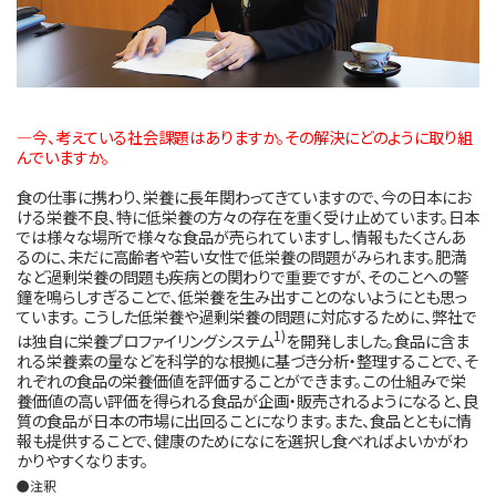
―今、考えている社会課題はありますか。その解決にどのように取り組
んでいますか。
食の仕事に携わり、栄養に長年関わってきていますので、今の日本にお
ける栄養不良、特に低栄養の方々の存在を重く受け止めています。日本
では様々な場所で様々な食品が売られていますし、情報もたくさんあ
るのに、未だに高齢者や若い女性で低栄養の問題がみられます。肥満
など過剰栄養の問題も疾病との関わりで重要ですが、そのことへの警
鐘を鳴らしすぎることで、低栄養を生み出すことのないようにとも思っ
ています。 こうした低栄養や過剰栄養の問題に対応するために、弊社で
1)
は独自に栄養プロファイリングシステム
を開発しました。食品に含ま
れる栄養素の量などを科学的な根拠に基づき分析・整理することで、そ
れぞれの食品の栄養価値を評価することができます。この仕組みで栄
養価値の高い評価を得られる食品が企画・販売されるようになると、良
質の食品が日本の市場に出回ることになります。また、食品とともに情
報も提供することで、健康のためになにを選択し食べればよいかがわ
かりやすくなります。
●注釈