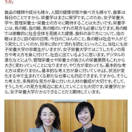
うか。
食品の種類や成分も様々、人間の健康状態や食べ方も様々で、食事は
毎日のことですから、栄養学はまさに実学です。このため、女子栄養大
学や、管理栄養士・栄養士の方々に期待することは大きいです。栄養学
には、鳥の眼、虫の眼、魚の眼のいずれの見方も必要になります。鳥の眼
では俯瞰的に社会全体を見据えた健康、食料のあり方について、虫の
眼はまさに目の前の日常、今日のごはんのこと、魚の眼は社会や人がど
う変化していくのか、将来に向けて流れを読むといったこと。当社にも女
子栄養大学の卒業生がいますが、女子栄養大学ではこうしたモノの見
方や考え方を身に付けて、社会に出ているように思います。デジタルの
進化などにより、管理栄養士や栄養士の皆さんの栄養業務もこれから
大きく変わっていくことになりますが、やり方が変わっても、基本的な考
え方は変わりません。基本的な考え方が身に付いていれば、状況が変
化する中で生まれてくる新たな仕事にも対応できます。ですから、そうし
た考え方、多角的な見方が身に付いた人材の養成が大切です。そして、
そうしたモノの見方を周辺に拡大していくことも大切です。栄養学だか
ら、女子栄養大学だからできることだと期待しています。