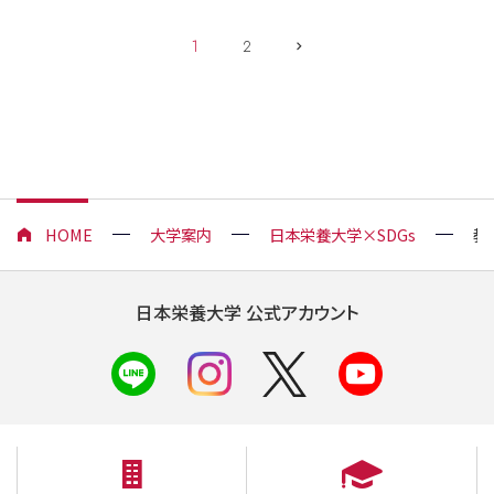
1
2
HOME
大学案内
日本栄養大学×SDGs
教
日本栄養大学 公式アカウント