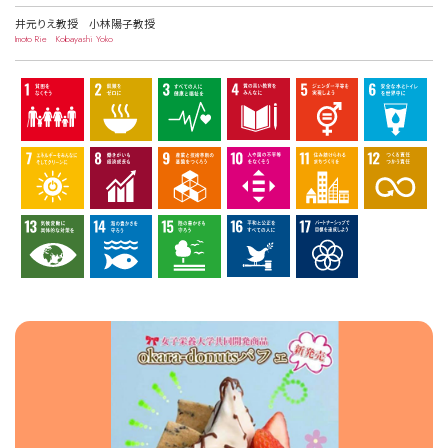
井元りえ教授 小林陽子教授
Imoto Rie Kobayashi Yoko