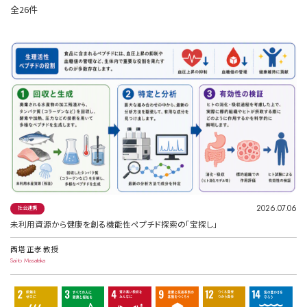
全26件
2026.07.06
社会連携
未利用資源から健康を創る機能性ペプチド探索の「宝探し」
西塔 正孝 教授
Saito Masataka