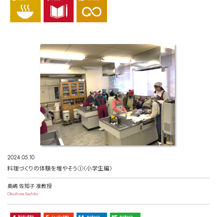
2024.05.10
料理づくりの体験を増やそう①〈小学生編〉
奥嶋 佐知子 准教授
Okushima Sachiko