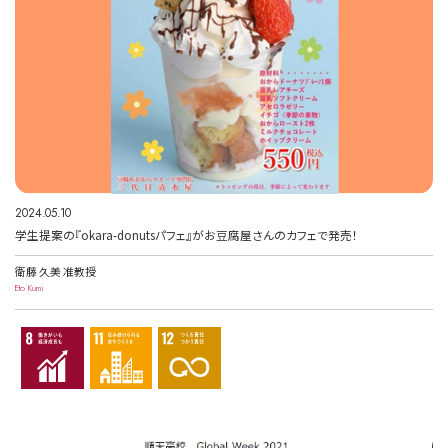
2024.05.10
学生提案の『okara-donutsパフェ』がお豆腐屋さんのカフェで発売！
衛藤 久美 准教授
Eto Kumi