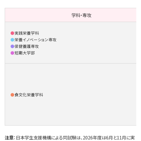
学科・専攻
●
実践栄養学科
●
栄養イノベーション専攻
●
保健養護専攻
●
短期大学部
●
食文化栄養学科
注意
：日本学生支援機構による同試験は、2026年度は6月と11月に実