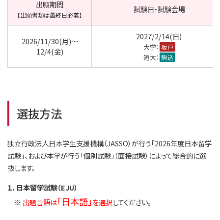
出願期間
試験日・試験会場
【出願書類は最終日必着】
2027/2/14(日)
2026/11/30(月)～
大学：
坂戸
12/4(金)
短大：
駒込
選抜方法
独立行政法人日本学生支援機構（JASSO）が行う「2026年度日本留学
試験」、および本学が行う「個別試験」（面接試験）によって総合的に選
抜します。
１．日本留学試験（EJU）
「日本語」
※
出題言語は
を選択
してください。