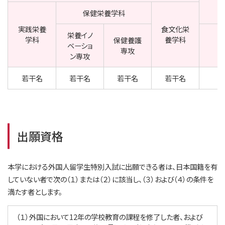
保健栄養学科
実践栄養
食文化栄
栄養イノ
学科
養学科
保健養護
ベーショ
専攻
ン専攻
若干名
若干名
若干名
若干名
出願資格
本学における外国人留学生特別入試に出願できる者は、日本国籍を有
していない者で次の（１）または（２）に該当し、（３）および（４）の条件を
満たす者とします。
（１）外国において12年の学校教育の課程を修了した者、および