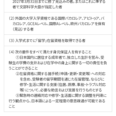
2027年3月31日までに修了見込みの者。またはこれに準ずる
者で文部科学大臣が指定した者
（２）外国の大学入学資格である国際バカロレア、アビトゥア、バ
カロレア、GCEAレベル、国際Aレベル、欧州バカロレアを保有
（見込）する者
（３）入学式までに「留学」在留資格を取得できる者
（４）次の要件をすべて満たす身元保証人を有すること
①日本国内に居住する成年者で、独立した生計を営み、受
験生の学費の支弁および在学中の身上に関する一切の責任を負
うことができること
②在留資格に関する諸手続（申請・更新・変更等）への対応
を含め、受験者の留学期間を通じた在留管理、ならびに
修学・生活に関する支援（住居、医療、事故・トラブル対応
等）について、必要な助言および支援を行うものとする
③緊急時の連絡対応や修学・生活面に関する調整を円滑に
行う観点から、日本語による一定程度の意思疎通が可能である
こと