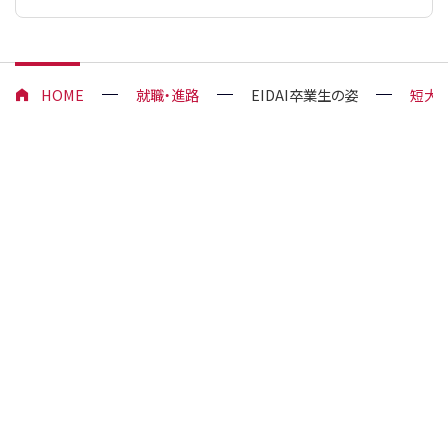
HOME
就職・進路
EIDAI卒業生の姿
短大：
日本栄養大学 公式アカウント
企業・団体の方
卒業生の方
高校教員の方
在学生の方