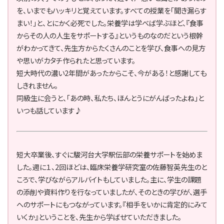
を、いまでもハッキリと覚えています。すべての授業を「聞き漏らす
まい！」と、とにかく必死でした。栄養学は学べば学ぶほど、『食事
からその人の人生をサポートする』というものなのだという根幹
がわかってきて、先生方からたくさんのことを学び、食事への見方
や思いがカタチ作られたと思っています。
短大時代の濃い2年間があったからこそ、今がある！と感謝しても
しきれません。
同級生に会うと、「あの時、私たち、ほんとうにがんばったよね」と
いつも話しています♪
短大卒業後、すぐに駿河台大学駅伝部の栄養サポートを始めま
した。週に１、2回ほどは、臨床栄養学研究室の佐藤智英先生のと
ころで、学びながらアルバイトもしていました。主に、学生の課題
の添削や資料作りを行なっていましたが、そのときの学びが、選手
へのサポートにもつながっています。『相手をいかに肯定的にみて
いくか』ということを、先生から学ばせていただきました。