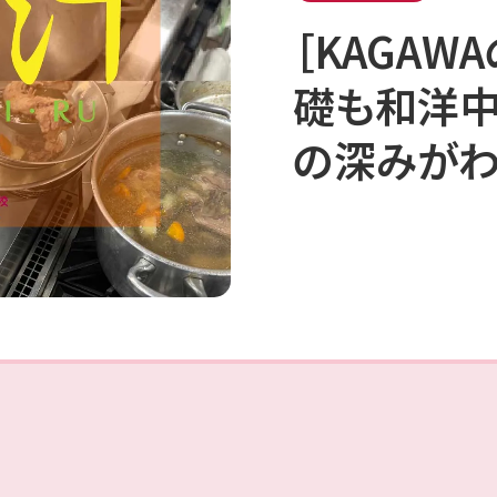
［KAGAW
礎も和洋中
の深みが