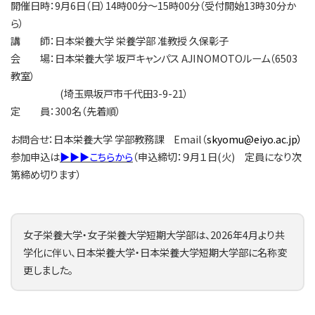
開催日時：9月6日（日）14時00分～15時00分（受付開始13時30分か
ら）
講 師：日本栄養大学 栄養学部 准教授 久保彰子
会 場：日本栄養大学 坂戸キャンパス AJINOMOTOルーム（6503
教室）
(埼玉県坂戸市千代田3-9-21）
定 員：300名（先着順）
お問合せ：日本栄養大学 学部教務課 Email（
skyomu@eiyo.ac.jp）
参加申込は
▶▶▶こちらから
（申込締切：９月１日(火) 定員になり次
第締め切ります）
女子栄養大学・女子栄養大学短期大学部は、2026年4月より共
学化に伴い、日本栄養大学・日本栄養大学短期大学部に名称変
更しました。