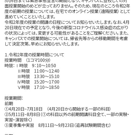
5月6日までは緊急事態宣言の期間となり、キャンパスに登校しての対
面授業開始のめどが立っておりません。そのため、現在のところ令和2年
度の前期の授業については、在宅でのオンライン授業（遠隔授業）として
進めていくことといたします。
令和2年度の授業の開講の日程についてお知らせいたします。なお、4月
20日現在での予定となり、今後の新型コロナウイルス感染症の広がり
の状況によっては、変更する可能性があることをご理解ください。また、
キャンパスでの授業開始については、帰省先等からの移動期間を考慮
して決定次第、早めにお知らせいたします。
１.令和2年度の授業時間について
授業時間 （1コマ100分）
時限：Ⅰ時限 9：10～10:50
Ⅱ時限 11:00～12:40
Ⅲ時限 13:30～15:10
Ⅳ時限 15:20～17:00
Ⅴ時限 17:10～18:50
授業期間：
前期
①4月20日~7月18日 （4月20日から開始する一部の科目）
②5月11日~8月8日（①の科目以外の前期開講科目全て、一部の実験・
実習・演習除く）
③夏季集中実習 8月11日～9月23日（追再試験期間含む）