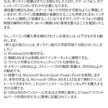
なお、オンライン授業はすでにお知らせしたとおり、スマートフォン、タブ
レット、パソコンのいずれかが必要になります。
通信量の検討も含め、スマートフォンでの対応が可能なように準備して
いますが、オンライン授業期間が長期化することも予想されます。インタ
ーネットに接続して受講することになりますので、スマートフォンの通信
制限の解除の対応や、Wi-Fi（無線LAN）環境を整えることを推奨いたし
ます。
もし、パソコンの購入等を検討されている場合には、以下のものをお勧
めします。
（新入生の皆さんには、オンライン版の入学前学習でお知らせいたしま
した。）
１）Windows10が動作する。
２）無線LANまたは有線LANでインターネットに接続できる。
３）ウイルス対策などのセキュリティソフトも使用する。
４）メモリーは8GB以上、ストレージ（SSD推奨）容量は、250GB以上が
お勧めです。
５）授業では、Microsoft Word・Excel・Power Pointを使用します
が、本学の学生 は、Microsoft Office 365を1人5台まで無料でインス
トールできますので、これらがインストールされていないPCを購入する
方がお得です。
６）Office365のインストール方法は入学時に配布した「eiyoアカウント
＆iパーク利用の手引き」に簡単に記載されています。