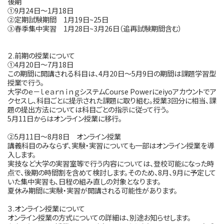
後期
①9月24日～1月18日
②定期試験期間 1月19日~25日
③春季集中実習 1月28日~3月26日（追再試験期間含む）
２.前期の授業について
①4月20日～7月18日
この期間に開講される科目は、4月20日～5月9日の期間は課題学習型
授業で行う。
大学のｅ－ｌｅａｒｎｉｎｇシステムCourse Powerにeiyoアカウントでア
クセスし、科目ごとに提示された課題に取り組む。授業3回分に相当、課
題の提出方法については科目ごとの指示に従って行う。
5月11日からはオンライン授業に移行。
②5月11日～8月8日 オンライン授業
講義科目のみならず、実験・実習についても一部はオンライン授業を導
入します。
実技など大学の実習室等で行う内容については、登校可能になった時
点で、後期の時間割を含めて検討します。そのため、8月、9月に予定して
いた集中実習も、日程の組み直しの対象となります。
夏休み期間に実験・実習が開講される可能性があります。
３.オンライン授業について
オンライン授業の方式についての詳細は、別途お知らせします。