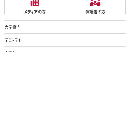
メディアの方
保護者の方
大学案内
学部・学科
大学院
学生生活
就職・進路
施設・事業
社会連携
Journal KAGAWA ヨクシル
日本栄養大学のキニナルを深掘りしてお伝えするコンテンツ。