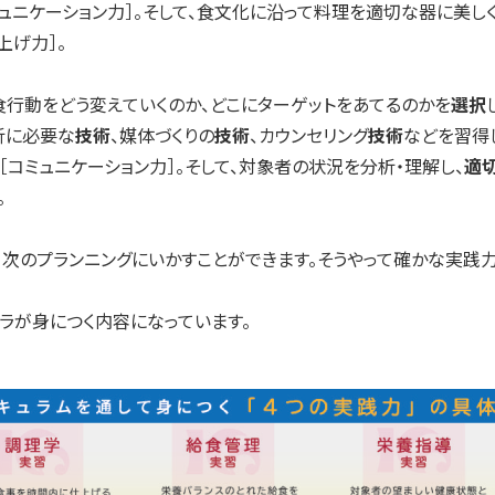
ュニケーション力］。そして、食文化に沿って料理を適切な器に美しく
上げ力］。
食行動をどう変えていくのか、どこにターゲットをあてるのかを
選択
析に必要な
技術
、媒体づくりの
技術
、カウンセリング
技術
などを習得
［コミュニケーション力］。そして、対象者の状況を分析・理解し、
適
。
、次のプランニングにいかすことができます。そうやって確かな実践
ラが身につく内容になっています。