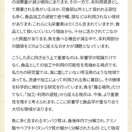
の消費量が減少傾向にあります。その一方で、未利用資源とし
て廃棄される魚がいるほか、可食部以外として扱われる部位
も多く、食品加工の過程で皮や鰭、頭などは利用されない現状
があります。これらにも栄養素はたくさん含まれていますが、食
品として扱いにくいという理由から、十分に活かされてこなか
った側面があります。魚を食べる機会が減る中で、未利用部分
の価値をどのように捉えなおすかが課題となっています。
こうした点に向き合う上で重要なのは、栄養学の知識だけで
なく、食品としての加工や利用の可能性を見極める視点です。
私たちの研究室では、海に面していない埼玉県のような地域で
あっても、流通や加工によって利用される魚に着目し、その価値
を科学的に検討する研究を行っています。魚を「獲る場所」だけ
でなく、「加工・利用の過程」から捉える視点は、今後、より重要
性を増すと考えられます。ここに栄養学と食品学が重なり合う
大切な領域があります。
魚に多く含まれるタンパク質は、食後体内で分解され、アミノ
酸やペプチド（タンパク質が細かく分解されたもの）として吸収