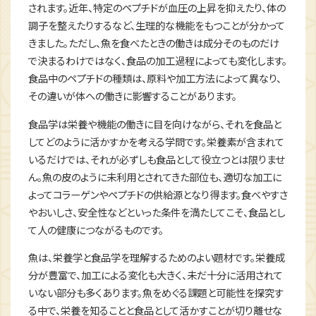
されます。近年、特定のペプチドが血圧の上昇を抑えたり、体の
調子を整えたりするなど、生理的な機能をもつことが分かって
きました。ただし、魚を食べたときの働きは成分そのものだけ
で決まるわけではなく、食品の加工過程によっても変化します。
食品中のペプチドの種類は、原料や加工方法によって異なり、
その違いが体への働きに影響することがあります。
食品学は栄養や機能の働きに目を向けながら、それを食品と
してどのように活かすかを考える学問です。栄養素が含まれて
いるだけでは、それが必ずしも食品として役立つとは限りませ
ん。魚の皮のように未利用とされてきた部位も、適切な加工に
よってコラーゲンやペプチドの供給源となり得ます。食べやすさ
やおいしさ、安全性などといった条件を満たしてこそ、食品とし
て人の健康につながるものです。
魚は、栄養学と食品学を理解するためのよい題材です。栄養成
分が豊富で、加工による変化も大きく、未だ十分に活用されて
いない部分も多くあります。魚をめぐる課題と可能性を探究す
る中で、栄養を知ることと食品として活かすことが切り離せな