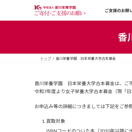
コ
ナ
ン
ビ
ご支援のお願
テ
ゲ
ン
ー
ツ
シ
香
へ
ョ
ス
ン
キ
に
トップ
香川栄養学園 日本栄養大学古本募金
ッ
移
プ
動
香川栄養学園 日本栄養大学古本募金は、ご不
令和7年度より女子栄養大学古本募金（現「
お申込み等の詳細につきましては下記をご参
買取対象
ISBNコードのついた本（2010年以