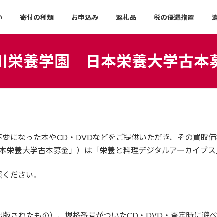
い
寄付の種類
お申込み
返礼品
税の優遇措置
川栄養学園 日本栄養大学古本
要になった本やCD・DVDなどをご提供いただき、その買取
日本栄養大学古本募金」）は「栄養と料理デジタルアーカイブス
照ください。
降に出版されたもの）、規格番号がついたCD・DVD・査定時に