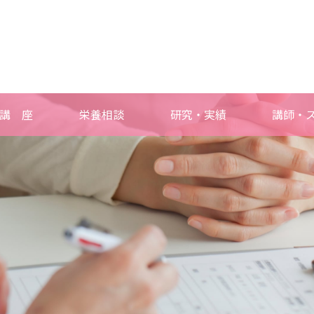
講 座
栄養相談
研究・実績
講師・