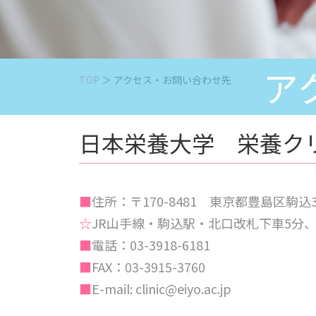
ア
TOP
＞ アクセス・お問い合わせ先
日本栄養大学 栄養ク
■
住所：〒170-8481 東京都豊島区駒込
☆
JR山手線・駒込駅・北口改札下車5分
■
電話：03-3918-6181
■
FAX：03-3915-3760
■
E-mail: clinic@eiyo.ac.jp