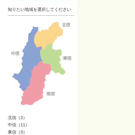
知りたい地域を選択してください
北信（2）
中信（11）
東信（3）