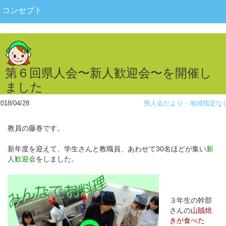
コンセプト
第６回県人会〜新人歓迎会〜を開催し
ました
2018/04/28
県人会だより・地域指定な
教員の藤巻です。
新年度を迎えて、学生さんと教職員、あわせて30名ほどが集い
新
人歓迎会
をしました。
３年生の幹部
さんの
山賊焼
きが食べた