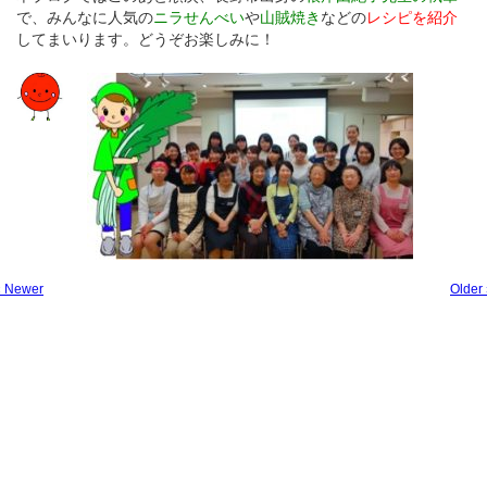
で、みんなに人気の
ニラせんべい
や
山賊焼き
などの
レシピを紹介
してまいります。どうぞお楽しみに！
« Newer
Older