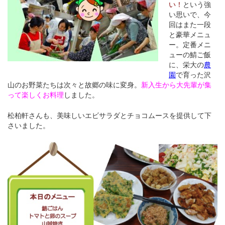
い！
という強
い思いで、今
回はまた一段
と豪華メニュ
ー。定番メニ
ューの鯖ご飯
に、栄大の
農
園
で育った沢
山のお野菜たちは次々と故郷の味に変身。
新入生から大先輩が集
って楽しくお料理
しました。
松柏軒さんも、美味しいエビサラダとチョコムースを提供して下
さいました。