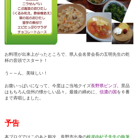
お料理が出来上がったところで、県人会名誉会長の五明先生の乾
杯の音頭でスタート！
う～～ん、美味しい！
お腹いっぱいになって、今度はご当地クイズ
長野県ビンゴ
。景品
はもちろん信州の懐かしい品々。最後の締めに、
信濃の国
を６番
まで斉唱しました。
予告
本ブログではこのあと順次、長野市出身の
根岸由紀子先生の執筆