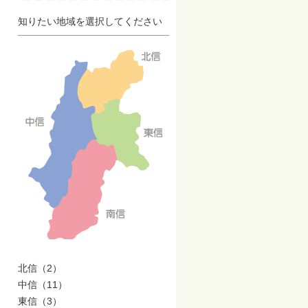
知りたい地域を選択してください
北信（2）
中信（11）
東信（3）