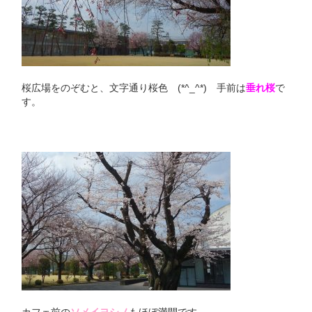
桜広場をのぞむと、文字通り桜色 (*^_^*) 手前は
垂れ桜
で
す。
カフェ前の
ソメイヨシノ
もほぼ満開です。