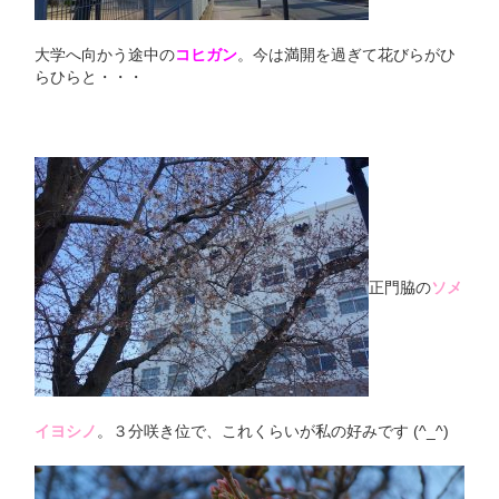
大学へ向かう途中の
コヒガン
。今は満開を過ぎて花びらがひ
らひらと・・・
正門脇の
ソメ
イヨシノ
。３分咲き位で、これくらいが私の好みです (^_^)