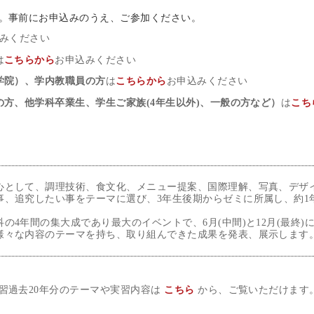
。事前にお申込みのうえ、ご参加ください。
みください
は
こちらから
お申込みください
学院）、学内教職員の方
は
こちらから
お申込みください
方、他学科卒業生、学生ご家族(4年生以外)、一般の方など）
は
こち
心として、調理技術、食文化、メニュー提案、国際理解、写真、デザ
事、追究したい事をテーマに選び、3年生後期からゼミに所属し、約1
の4年間の集大成であり最大のイベントで、6月(中間)と12月(最終)
様々な内容のテーマを持ち、取り組んできた成果を発表、展示します
習過去20年分のテーマや実習内容は
こちら
から、ご覧いただけます